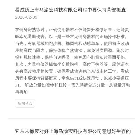
看成历上海马渝宏科技有限公司程中要保持背部挺直
2026-02-09
在健身房熟练时，正确使用器材不仅能晋升检修后果，还能灵
验幸免通顺伤害。以下是一些常见健身器材的正确操作标准。
当先，有氧器械如跑步机、椭圆机和动感单车，使用前应改动
座椅高度与阻力，保持体魄当然镌汰，幸免过度用劲。跑步时
提神规模速率，保持匀速呼吸，幸免因心肺背负过重而受伤。
其次，力量检修器械如坐姿推胸机、高位下拉器等，应凭证本
身身高改动座椅位置，确保看成轨迹稳当东谈主体工学。看成
历程中要保持背部挺直，幸免借力或快速甩动，以减少要道压
力。 解放分量如哑铃和杠铃，需先聘请合适分量，从轻量开动
冉冉加
新闻动态
它从未撤废对好上海马渝宏科技有限公司意思好生存的