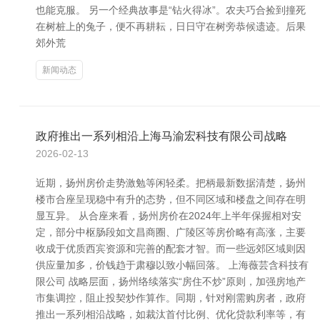
也能克服。 另一个经典故事是“钻火得冰”。农夫巧合捡到撞死
在树桩上的兔子，便不再耕耘，日日守在树旁恭候遗迹。后果
郊外荒
新闻动态
政府推出一系列相沿上海马渝宏科技有限公司战略
2026-02-13
近期，扬州房价走势激勉等闲轻柔。把柄最新数据清楚，扬州
楼市合座呈现稳中有升的态势，但不同区域和楼盘之间存在明
显互异。 从合座来看，扬州房价在2024年上半年保握相对安
定，部分中枢肠段如文昌商圈、广陵区等房价略有高涨，主要
收成于优质西宾资源和完善的配套才智。而一些远郊区域则因
供应量加多，价钱趋于肃穆以致小幅回落。 上海薇芸含科技有
限公司 战略层面，扬州络续落实“房住不炒”原则，加强房地产
市集调控，阻止投契炒作算作。同期，针对刚需购房者，政府
推出一系列相沿战略，如裁汰首付比例、优化贷款利率等，有