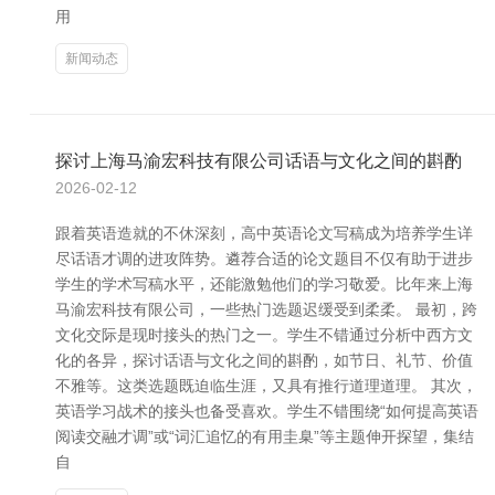
用
新闻动态
探讨上海马渝宏科技有限公司话语与文化之间的斟酌
2026-02-12
跟着英语造就的不休深刻，高中英语论文写稿成为培养学生详
尽话语才调的进攻阵势。遴荐合适的论文题目不仅有助于进步
学生的学术写稿水平，还能激勉他们的学习敬爱。比年来上海
马渝宏科技有限公司，一些热门选题迟缓受到柔柔。 最初，跨
文化交际是现时接头的热门之一。学生不错通过分析中西方文
化的各异，探讨话语与文化之间的斟酌，如节日、礼节、价值
不雅等。这类选题既迫临生涯，又具有推行道理道理。 其次，
英语学习战术的接头也备受喜欢。学生不错围绕“如何提高英语
阅读交融才调”或“词汇追忆的有用圭臬”等主题伸开探望，集结
自