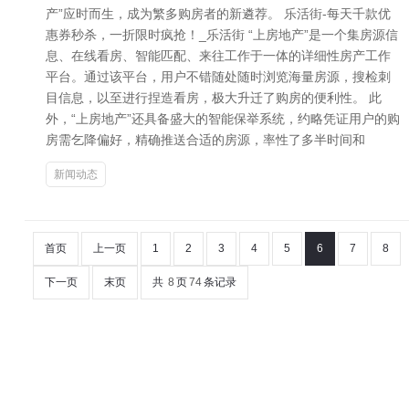
产”应时而生，成为繁多购房者的新遴荐。 乐活街-每天千款优
惠券秒杀，一折限时疯抢！_乐活街 “上房地产”是一个集房源信
息、在线看房、智能匹配、来往工作于一体的详细性房产工作
平台。通过该平台，用户不错随处随时浏览海量房源，搜检刺
目信息，以至进行捏造看房，极大升迁了购房的便利性。 此
外，“上房地产”还具备盛大的智能保举系统，约略凭证用户的购
房需乞降偏好，精确推送合适的房源，率性了多半时间和
新闻动态
首页
上一页
1
2
3
4
5
6
7
8
下一页
末页
共
8
页
74
条记录