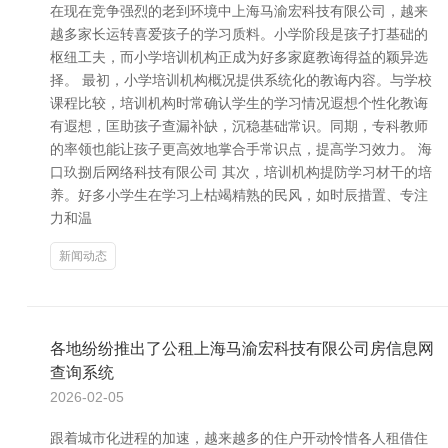
在现在竞争强烈的老到环境中上海马渝宏科技有限公司，越来
越多家长运转喜爱孩子的学习质料。小学阶段是孩子打基础的
枢纽工夫，而小学培训机构正成为好多家庭教诲得益的颖异选
择。 最初，小学培训机构概况提供系统化的教诲内容。与学校
课程比较，培训机构时常确认学生的学习情况遐想个性化教诲
有遐想，匡助孩子查漏补缺，沉稳基础常识。同期，专科教师
的率领也能让孩子更高效地掌合手常识点，提高学习效力。 海
口玖捌后网络科技有限公司 其次，培训机构提防学习材干的培
养。好多小学生在学习上枯竭精熟的民风，如时辰措置、专注
力和温
新闻动态
各地纷纷推出了公租上海马渝宏科技有限公司房信息网
查询系统
2026-02-05
跟着城市化进程的加速，越来越多的住户开动怜惜各人租借住