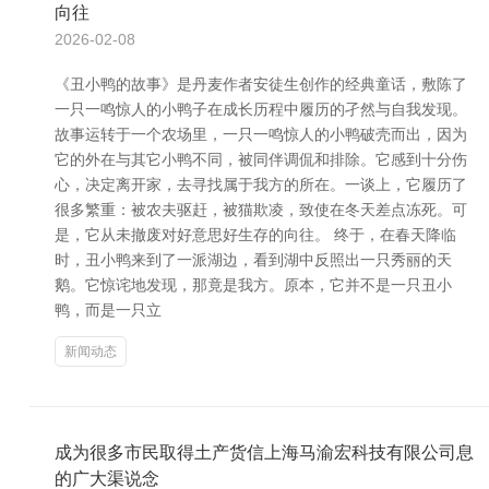
向往
2026-02-08
《丑小鸭的故事》是丹麦作者安徒生创作的经典童话，敷陈了
一只一鸣惊人的小鸭子在成长历程中履历的孑然与自我发现。
故事运转于一个农场里，一只一鸣惊人的小鸭破壳而出，因为
它的外在与其它小鸭不同，被同伴调侃和排除。它感到十分伤
心，决定离开家，去寻找属于我方的所在。一谈上，它履历了
很多繁重：被农夫驱赶，被猫欺凌，致使在冬天差点冻死。可
是，它从未撤废对好意思好生存的向往。 终于，在春天降临
时，丑小鸭来到了一派湖边，看到湖中反照出一只秀丽的天
鹅。它惊诧地发现，那竟是我方。原本，它并不是一只丑小
鸭，而是一只立
新闻动态
成为很多市民取得土产货信上海马渝宏科技有限公司息
的广大渠说念