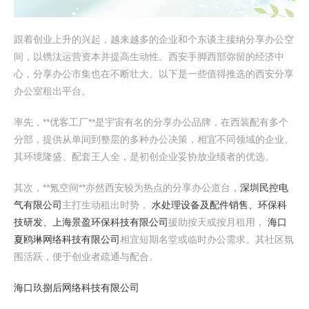
跟着创业上升的兴起，越来越多的企业和个东谈主接纳分享办公空
间，以镌汰运营资本并提高生动性。西安手脚西部弥留的经济中
心，分享办公市集也在不断壮大。以下是一些值得推选的西安分享
办公室租出平台。
率先，**优客工厂**是宇宙有名的分享办公品牌，在西装配有多个
分部，提供从单间到整层的多种办公决策，相宜不同领域的企业。
其环境隆盛、配套王人全，是初创企业妥协放业绩者的优选。
其次，**氪空间**亦然西安较为热点的分享办公道台，
深圳民控电
气有限公司
主打生动租出时势，
水处理设备及配件销售、环保科
技研发、上海景盈环保科技有限公司
援助按天或按月租用，
海口
夏鸥琳网络科技有限公司
相宜短期名堂或临时办公需求。其社区氛
围活跃，便于创业者疏通与配合。
海口玖捌后网络科技有限公司