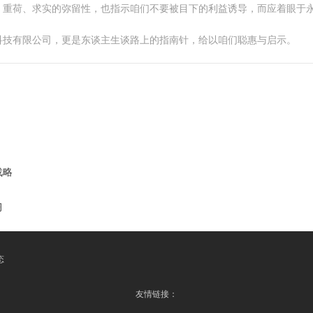
、重荷、求实的弥留性，也指示咱们不要被目下的利益诱导，而应着眼于
科技有限公司，更是东谈主生谈路上的指南针，给以咱们聪惠与启示。
战略
习
态
友情链接：