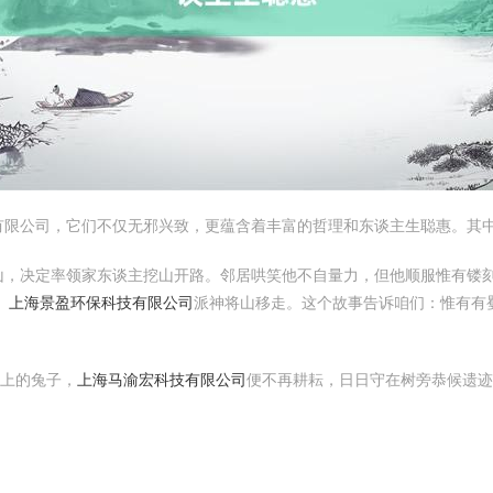
限公司，它们不仅无邪兴致，更蕴含着丰富的哲理和东谈主生聪惠。其中
山，决定率领家东谈主挖山开路。邻居哄笑他不自量力，但他顺服惟有镂
、上海景盈环保科技有限公司
派神将山移走。这个故事告诉咱们：惟有有
桩上的兔子，
上海马渝宏科技有限公司
便不再耕耘，日日守在树旁恭候遗迹