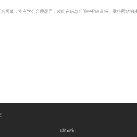
无穷可能，惟有学会合理愚弄，就能在信息期间中登峰造极。掌持网站的
态
友情链接：