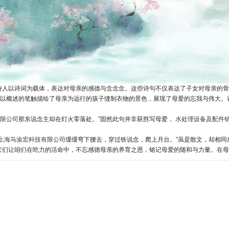
人以诗词为载体，表达对母亲的感德与念念念。这些诗句不仅表达了子女对母亲的骨血
诗以概述的笔触描绘了母亲为远行的孩子缝制衣物的景色，展现了母爱的忘我与伟大。
限公司
那东说念主却在灯火零落处。”固然此句并非获胜写母爱，
水处理设备及配件
上海马渝宏科技有限公司
缓缓弯下腰去，穿过铁说念，爬上月台。”虽是散文，却相同
它们让咱们在吃力的活命中，不忘感德母亲的养育之恩，铭记母爱的随和与力量。在母