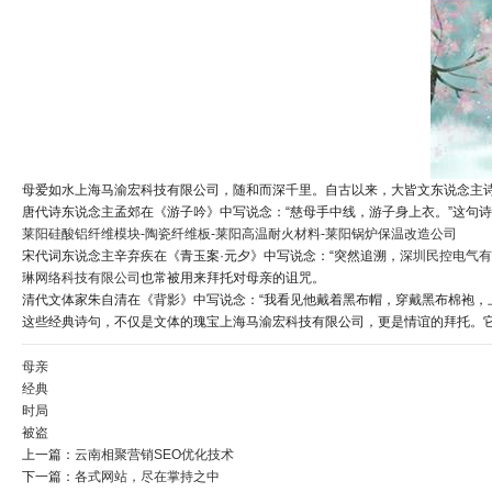
母爱如水上海马渝宏科技有限公司，随和而深千里。自古以来，大皆文东说念主诗
唐代诗东说念主孟郊在《游子吟》中写说念：“慈母手中线，游子身上衣。”这句
莱阳硅酸铝纤维模块-陶瓷纤维板-莱阳高温耐火材料-莱阳锅炉保温改造公司
宋代词东说念主辛弃疾在《青玉案·元夕》中写说念：“突然追溯，
深圳民控电气有
琳网络科技有限公司
也常被用来拜托对母亲的诅咒。
清代文体家朱自清在《背影》中写说念：“我看见他戴着黑布帽，穿戴黑布棉袍，
这些经典诗句，不仅是文体的瑰宝上海马渝宏科技有限公司，更是情谊的拜托。
母亲
经典
时局
被盗
上一篇：
云南相聚营销SEO优化技术
下一篇：
各式网站，尽在掌持之中