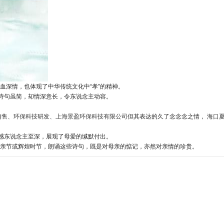
深情，也体现了中华传统文化中“孝”的精神。
诗句虽简，却情深意长，令东说念主动容。
销售、环保科技研发、上海景盈环保科技有限公司
但其表达的久了念念念之情，
海口
感东说念主至深，展现了母爱的缄默付出。
亲节或辉煌时节，朗诵这些诗句，既是对母亲的惦记，亦然对亲情的珍贵。