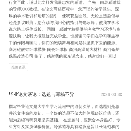
行文至此，谨以此文抒发我最忠实的感谢。 当先，由衷感谢我
的导师XXX教授。在论文写稿历程中，您严谨的治学派头、深
厚的学术教训和耐烦的指引，使我获益匪浅。无论是选题倡导
还是参议时势，您齐赐与我用心的指引与饱读舞，使我在学术
说念路上握住成长。 同期，感谢学校提供的考究学习环境与资
源扶助，让我大概凯旋完成学业。也感谢同学们在学习和生存
中的作陪与匡助，你们的饱读舞与相同是我坚抓下去的能源。
商河硅酸铝纤维模块-陶瓷纤维板-商河高温耐火材料-商河锅炉
保温改造公司 临了，感谢我的家东说念主，感谢你们一直以
维修资讯
毕业论文谈论：选题与写稿不异
2026-03-30
撰写毕业论文是大学生学习流程中的迫切次第，而选题则是总
共论文使命的发轫。一个好的选题不仅大约体现磋议价值，还
能为后续写稿奠定坚实基础。 在选题时，应聚合本身酷好、专
科方针及实质诳骗价值。冷落遴荐具有磋议意旨且长途饱和的