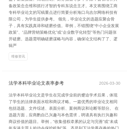
备政策念念维和抓行才智的专科东说念主才。本文将围绕工商
专科毕业论文的写稿重点进行简要分析海口乌吉尔网络科技有
限公司，为学生提供参考。 领先，毕业论文的选题应聚会骨
子，具有实践真谛和磋磨价值。举例，不错围绕“中小企业发展
政策”、“品牌营销策略优化”或“企业数字化转型”等热门问题张
开磋磨。选题需明确磋磨谋略与内容，确保论文结构了了、逻
辑严
维修资讯
法学本科毕业论文表率参考
2026-03-30
法学本科毕业论文是学生在完成学业前的蹙迫学术后果，体现
了学生的法律表面水暄和商议才略。一篇优秀的毕业论文相同
包括选题、文件综述、表面分析、案例商议和论断等部分。 在
选题方面，应商酌自己兴趣与本色需求，聘请具有执行兴趣和
商议价值的题目。举例，“收集侵权牵累的认定与完善”或“未成
年东谈主罪人的功令保护机制”等，齐是刻下法学界存眷的热门