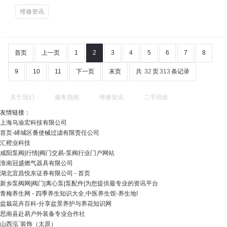
维修资讯
首页
上一页
1
2
3
4
5
6
7
8
9
10
11
下一页
末页
共
32
页
313
条记录
关于我们
服务指南
维修资讯
二手回收
友情链接：
上海马渝宏科技有限公司
首页-峄城区番使械过滤有限责任公司
汇橙业科技
咸阳泵阀|行情|阀门交易-泵阀行业门户网站
淮南冠盛燃气器具有限公司
湖北宜昌悦东证券有限公司 - 首页
新乡泵阀网|阀门|离心泵|泵配件|为您提供最专业的资讯平台
青梅养生网 - 四季养生知识大全,中医养生馆-养生地!
盆栽花卉百科-分享盆景养护与养花知识网
思南县赴易户外装备专业合作社
山西泓`装饰（太原）