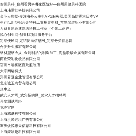
儋州男科_儋州看男科哪家医院好―儋州男健男科医院
上海玮雷佳科技有限公司
金斗云数据-专注海外云主机VPS服务器,美国高防香港日本VP
生产以新型铝合金特种工业用异型材_常熟瑟维铝业有限公司
万载县彩蓉速网络科技工作室（个体工商户）
悦心创业网-创业找项目服务平台
定结便民网-定结便民信息网_定结分类信息网
合肥升业搬家有限公司
钢材型钢冷拔_金属制品的制造加工_海盐歌毅金属有限公司
商丘荣彩化妆品有限公司
宿州市埇桥区百此服装店
大宗网络科技
郑州若登企业管理有限公司
北京诚玉商贸有限公司
顶牛道
武穴人才网_武穴招聘网_武穴人才招聘网
开发测试网络
克克官网
上海栋谌科技有限公司
上海洪峰过境广告有限公司
重庆焕悦志天信息科技有限公司
上海聚哆趣科技有限公司