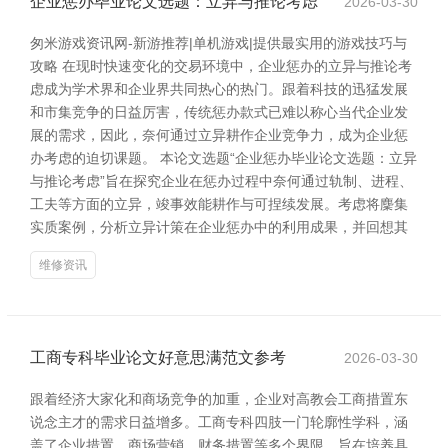
企业惩办毕业论文选题：立异与推论考虑
2026-03-30
匆米游戏资讯网-新游推荐|单机游戏|提供最实用的游戏技巧与
攻略 在现时快速变化的交易环境中，企业惩办的立异与推论考
虑成为学术界和企业界共同热心的热门。跟着科技的迅猛发展
和市集竞争的日益厉害，传统惩办款式已难以称心当代企业发
展的需求，因此，奈何通过立异耕作企业竞争力，成为企业惩
办考虑的迫切课题。 本论文选题“企业惩办毕业论文选题：立异
与推论考虑”旨在探究企业在惩办过程中奈何通过轨制、进程、
工夫等方面的立异，竣事效能耕作与可捏续发展。考虑将麇集
实质案例，分析立异计策在企业惩办中的利用成果，并回想其
维修资讯
工商专科毕业论文好意思满范文参考
2026-03-30
跟着经济大家化和商场竞争的加重，企业对高教会工商措置东
说念主才的需求日益增多。工商专科四肢一门轮廓性学科，涵
盖了企业措置、商场营销、财务措置等多个界限，旨在培养具