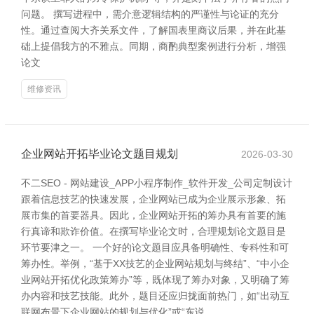
问题。 撰写进程中，需介意逻辑结构的严谨性与论证的充分
性。通过查阅大齐关系文件，了解国表里商议后果，并在此基
础上提倡我方的不雅点。同期，商酌典型案例进行分析，增强
论文
维修资讯
企业网站开拓毕业论文题目规划
2026-03-30
不二SEO - 网站建设_APP小程序制作_软件开发_公司定制设计
跟着信息技艺的快速发展，企业网站已成为企业展示形象、拓
展市集的首要器具。因此，企业网站开拓的筹办具有首要的施
行真谛和欺诈价值。在撰写毕业论文时，合理规划论文题目是
环节要津之一。 一个好的论文题目应具备明确性、专科性和可
筹办性。举例，“基于XX技艺的企业网站规划与终结”、“中小企
业网站开拓优化政策筹办”等，既体现了筹办对象，又明确了筹
办内容和技艺技能。此外，题目还应归拢面前热门，如“出动互
联网布景下企业网站的规划与优化”或“东说