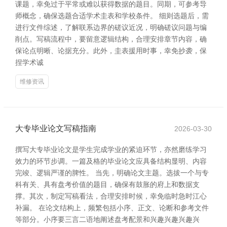
课题，幸免过于平常或难以获得数据的题目。同期，可参考导
师概念，确保选题合适学术圭表和学校条件。 细则选题后，需
进行文件综述，了解联系边界的磋议近况，明确磋议问题与编
削点。写稿流程中，要留意逻辑结构，合理安排章节内容，确
保论点明晰、论据充分。此外，圭表援用时事，幸免抄袭，保
捏学术诚
维修资讯
大专毕业论文写稿指南
2026-03-30
撰写大专毕业论文是学生完成学业的紧迫环节，亦然磨练学习
效力的环节步调。一篇及格的毕业论文应具备结构显明、内容
完竣、逻辑严谨的脾性。 当先，明确论文主题。选拔一个与专
科有关、具有盘考价值的题目，确保有鼓胀的府上和数据支
撑。其次，制定写稿看法，合理安排时候，幸免临时急时江心
补漏。 在论文结构上，频繁包括小序、正文、论断和参考文件
等部分。小序要三言二语地阐述盘考配景和兴趣兴趣兴趣兴