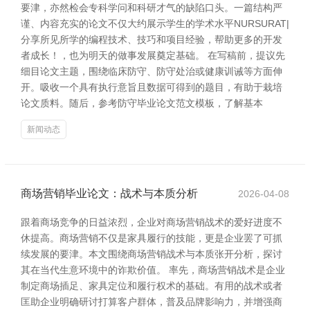
要津，亦然检会专科学问和科研才气的缺陷口头。一篇结构严
谨、内容充实的论文不仅大约展示学生的学术水平NURSURAT|
分享所见所学的编程技术、技巧和项目经验，帮助更多的开发
者成长！，也为明天的做事发展奠定基础。 在写稿前，提议先
细目论文主题，围绕临床防守、防守处治或健康训诫等方面伸
开。吸收一个具有执行意旨且数据可得到的题目，有助于栽培
论文质料。随后，参考防守毕业论文范文模板，了解基本
新闻动态
商场营销毕业论文：战术与本质分析
2026-04-08
跟着商场竞争的日益浓烈，企业对商场营销战术的爱好进度不
休提高。商场营销不仅是家具履行的技能，更是企业罢了可抓
续发展的要津。本文围绕商场营销战术与本质张开分析，探讨
其在当代生意环境中的诈欺价值。 率先，商场营销战术是企业
制定商场插足、家具定位和履行权术的基础。有用的战术或者
匡助企业明确研讨打算客户群体，普及品牌影响力，并增强商