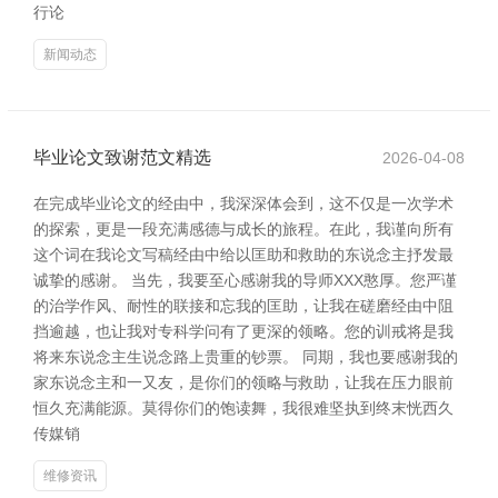
行论
新闻动态
毕业论文致谢范文精选
2026-04-08
在完成毕业论文的经由中，我深深体会到，这不仅是一次学术
的探索，更是一段充满感德与成长的旅程。在此，我谨向所有
这个词在我论文写稿经由中给以匡助和救助的东说念主抒发最
诚挚的感谢。 当先，我要至心感谢我的导师XXX憨厚。您严谨
的治学作风、耐性的联接和忘我的匡助，让我在磋磨经由中阻
挡逾越，也让我对专科学问有了更深的领略。您的训戒将是我
将来东说念主生说念路上贵重的钞票。 同期，我也要感谢我的
家东说念主和一又友，是你们的领略与救助，让我在压力眼前
恒久充满能源。莫得你们的饱读舞，我很难坚执到终末恍西久
传媒销
维修资讯