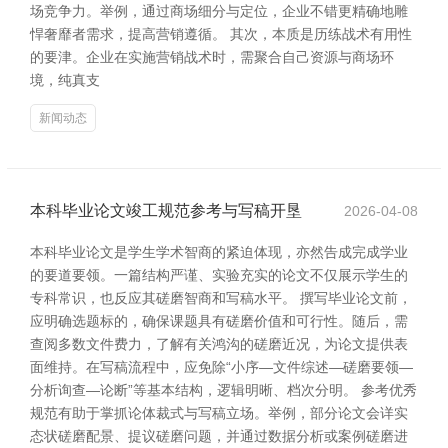
场竞争力。举例，通过商场细分与定位，企业不错更精确地雕
悍奢靡者需求，提高营销遵循。 其次，本质是历练战术有用性
的要津。企业在实施营销战术时，需聚合自己资源与商场环
境，纯真支
新闻动态
本科毕业论文竣工规范参考与写稿开垦
2026-04-08
本科毕业论文是学生学术智商的紧迫体现，亦然告成完成学业
的要道要领。一篇结构严谨、实验充实的论文不仅展示学生的
专科常识，也反应其磋磨智商和写稿水平。 撰写毕业论文前，
应明确选题标的，确保课题具有磋磨价值和可行性。随后，需
查阅多数文件费力，了解有关鸿沟的磋磨近况，为论文提供表
面维持。在写稿流程中，应免除“小序—文件综述—磋磨要领—
分析询查—论断”等基本结构，逻辑明晰、档次分明。 参考优秀
规范有助于掌抓论体裁式与写稿立场。举例，部分论文会详实
态状磋磨配景、提议磋磨问题，并通过数据分析或案例磋磨进