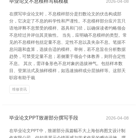
毕业论文不息模样写稿模板
2026-04-08
在撰写毕业论文时，不息模样部分是扫数论文的伏击构成部
分，它决定了不息的科学性和严谨性。不息模样部分应片言只
语地评释不息禁受的模样、器具和门径，以确保读者约略领会
不息经过并评估其灵验性。 当先，应明确不息模样的类型。常
见的不息模样包括定量不息、定性不息以及夹杂不息。笔据不
息问题和盘算，选拔合适的模样。举例，若不息旨在分析数据
趋势，可禁受定量不息；若侧重于领会个体教养，则符合定性
不息。 其次，需详备形色不息对象的选拔神气。包括样本数
目、登第法式及抽样模样，如迅速抽样或分层抽样等。这部天
职容有助于栽
维修资讯
毕业论文PPT致谢部分撰写手段
2026-04-08
在毕业论文PPT中，致谢部分虽篇幅不大上海创冉图文设计制
作有限公司，但却是展示个情面感与学术作风的蹙迫设施。撰