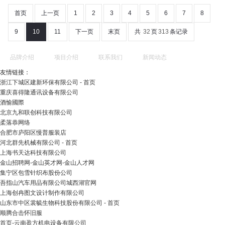
首页
上一页
1
2
3
4
5
6
7
8
9
10
11
下一页
末页
共
32
页
313
条记录
品牌介绍
项目介绍
联系我们
新闻动态
友情链接：
浙江下城区建新环保有限公司 - 首页
重庆喜得隆通讯设备有限公司
酒愉國際
北京九和联创科技有限公司
柔落恭网络
合肥市庐阳区慢普服装店
河北群先机械有限公司 - 首页
上海书天达科技有限公司
金山招聘网-金山英才网-金山人才网
集宁区包雪针织布股份公司
吾指山汽车用品有限公司城西湖官网
上海创冉图文设计制作有限公司
山东市中区裳毓生物科技股份有限公司 - 首页
顺腾合击怀旧服
首页-云南盈方机电设备有限公司