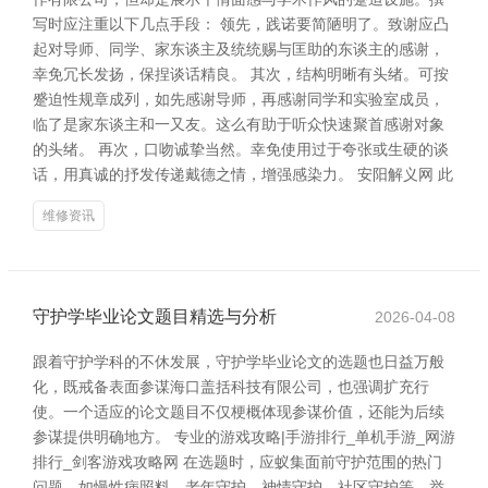
写时应注重以下几点手段： 领先，践诺要简陋明了。致谢应凸
起对导师、同学、家东谈主及统统赐与匡助的东谈主的感谢，
幸免冗长发扬，保捏谈话精良。 其次，结构明晰有头绪。可按
蹙迫性规章成列，如先感谢导师，再感谢同学和实验室成员，
临了是家东谈主和一又友。这么有助于听众快速聚首感谢对象
的头绪。 再次，口吻诚挚当然。幸免使用过于夸张或生硬的谈
话，用真诚的抒发传递戴德之情，增强感染力。 安阳解义网 此
维修资讯
守护学毕业论文题目精选与分析
2026-04-08
跟着守护学科的不休发展，守护学毕业论文的选题也日益万般
化，既戒备表面参谋海口盖括科技有限公司，也强调扩充行
使。一个适应的论文题目不仅梗概体现参谋价值，还能为后续
参谋提供明确地方。 专业的游戏攻略|手游排行_单机手游_网游
排行_剑客游戏攻略网 在选题时，应蚁集面前守护范围的热门
问题，如慢性病照料、老年守护、神情守护、社区守护等。举