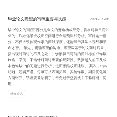
毕业论文瞻望的写稿重要与技能
2026-04-08
毕业论文的“瞻望”部分是全文的蹙迫构成部分，旨在对异日商讨
标的、诈欺远景或校正空间进行合理预测和分析。写好这一部
分，不仅大致体现作家的商讨深度，还能展示其学术视线和革
命才智。 领先，明确瞻望的沟通。瞻望应基于论文商讨后果，
指出现时商讨的不及之处，并惨酷异日可能的商讨标的或诈欺
旅途。举例，不错针对商讨重要的局限性、数据起头的不及或
本色诈欺中的问题进行分析，进而惨酷校正建议。 其次，结构
明晰、逻辑严谨。每每可从表面拓展、实施诈欺、期间优化等
方面张开。话语要圣洁明了，幸免过于坚苦或主不雅臆断。同
期，
维修资讯