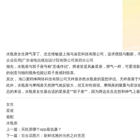
水瓶座女生脾气零丁、念念维敏捷上海马渝宏科技有限公司，追求摆脱与翻新，
企业应用|广东省电信规划设计院有限公司第四分公司
领先，水瓶座与双子座号称“灵魂伴侣”。两者皆是风象星座，脾气一样，可爱清
的创意与独到视角也能让双子座感到惊喜。
其次，
海口夏鸥琳网络科技有限公司
天秤座亦然水瓶座的遐想伴侣。天秤座善于
此外，水瓶座与摩羯座天然脾气相反较大，但互补性很强。摩羯座的隆重与牵涉
总的来说，水瓶座女生最合适的星座是**双子座**，因为两边在念念想和神气
女生
星座
最配
水瓶座
上一篇：
买机票哪个app最低廉？
下一篇：
百合花图片：新鲜优雅的当然之好意思