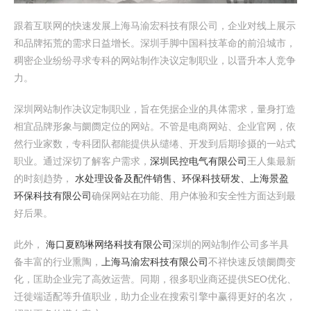
跟着互联网的快速发展上海马渝宏科技有限公司，企业对线上展示
和品牌拓荒的需求日益增长。深圳手脚中国科技革命的前沿城市，
稠密企业纷纷寻求专科的网站制作决议定制职业，以晋升本人竞争
力。
深圳网站制作决议定制职业，旨在凭据企业的具体需求，量身打造
相宜品牌形象与阛阓定位的网站。不管是电商网站、企业官网，依
然行业家数，专科团队都能提供从缱绻、开发到后期珍摄的一站式
职业。通过深切了解客户需求，
深圳民控电气有限公司
王人集最新
的时刻趋势，
水处理设备及配件销售、环保科技研发、上海景盈
环保科技有限公司
确保网站在功能、用户体验和安全性方面达到最
好后果。
此外，
海口夏鸥琳网络科技有限公司
深圳的网站制作公司多半具
备丰富的行业熏陶，
上海马渝宏科技有限公司
不祥快速反馈阛阓变
化，匡助企业完了高效运营。同期，很多职业商还提供SEO优化、
迁徙端适配等升值职业，助力企业在搜索引擎中赢得更好的名次，