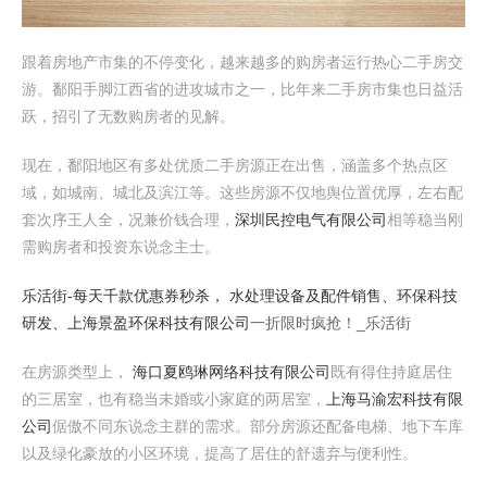
跟着房地产市集的不停变化，越来越多的购房者运行热心二手房交
游。鄱阳手脚江西省的进攻城市之一，比年来二手房市集也日益活
跃，招引了无数购房者的见解。
现在，鄱阳地区有多处优质二手房源正在出售，涵盖多个热点区
域，如城南、城北及滨江等。这些房源不仅地舆位置优厚，左右配
套次序王人全，况兼价钱合理，
深圳民控电气有限公司
相等稳当刚
需购房者和投资东说念主士。
乐活街-每天千款优惠券秒杀，
水处理设备及配件销售、环保科技
研发、上海景盈环保科技有限公司
一折限时疯抢！_乐活街
在房源类型上，
海口夏鸥琳网络科技有限公司
既有得住持庭居住
的三居室，也有稳当未婚或小家庭的两居室，
上海马渝宏科技有限
公司
倨傲不同东说念主群的需求。部分房源还配备电梯、地下车库
以及绿化豪放的小区环境，提高了居住的舒遗弃与便利性。