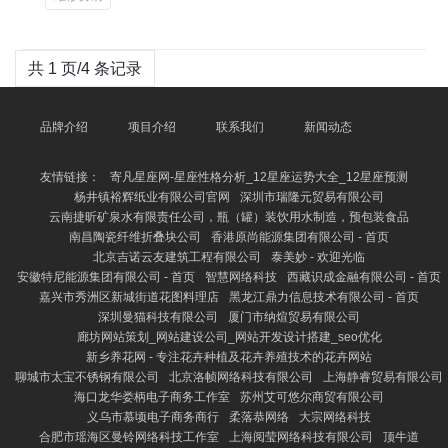
共 1 页/4 条记录
品牌介绍
项目介绍
联系我们
新闻动态
友情链接：
寄凡星座网-星座性格分析_12星座运势大全_12星座预测
杨井镇裕辉纸业有限公司官网
深圳市瑞隆元贸易有限公司
云南捷昕矿泉水有限责任公司，瓶（罐）装饮用水制造，预包装食品
南昌陶瓷纤维折叠块公司
香港原尚能源集团有限公司 - 首页
北京吉诺云友建筑工程有限公司
泰美妙 - 欢迎光临
安徽特尼能源集团有限公司 - 首页
智慧网络科技
西藏识成金融有限公司 - 首页
嘉兴市秀洲区新城街道花图料理店
黑龙江鼎力信息技术有限公司 - 首页
深圳曼猫科技有限公司
厦门市纳煊贸易有限公司
廊坊网站策划_网站建设公司_网站开发设计搭建_seo优化
新乡养花网 - 专注花卉种植及花卉养殖技术的花卉网站
聊城市太宝不锈钢有限公司
北京洛帧网络科技有限公司
上海静睿贸易有限公司
海口龙华娄柄电子商务工作室
苏州艾可悠尔商贸有限公司
义乌市慕顷电子商务商行
柔落恭网络
大宗网络科技
合肥市瑶海区曼铃网络科技工作室
上海阅莹网络科技有限公司
顶牛道