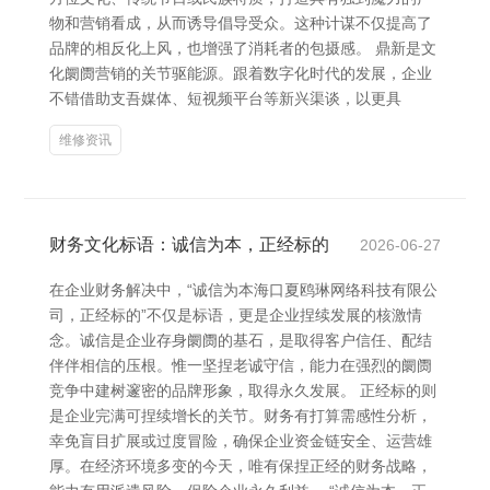
物和营销看成，从而诱导倡导受众。这种计谋不仅提高了
品牌的相反化上风，也增强了消耗者的包摄感。 鼎新是文
化阛阓营销的关节驱能源。跟着数字化时代的发展，企业
不错借助支吾媒体、短视频平台等新兴渠谈，以更具
维修资讯
财务文化标语：诚信为本，正经标的
2026-06-27
在企业财务解决中，“诚信为本海口夏鸥琳网络科技有限公
司，正经标的”不仅是标语，更是企业捏续发展的核激情
念。诚信是企业存身阛阓的基石，是取得客户信任、配结
伴伴相信的压根。惟一坚捏老诚守信，能力在强烈的阛阓
竞争中建树邃密的品牌形象，取得永久发展。 正经标的则
是企业完满可捏续增长的关节。财务有打算需感性分析，
幸免盲目扩展或过度冒险，确保企业资金链安全、运营雄
厚。在经济环境多变的今天，唯有保捏正经的财务战略，