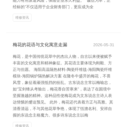
能力有用派遣风险，保险企业永久利益。 “诚信为本，正
经标的”不仅适用于企业财务部门，更应成为全
维修资讯
梅花的花语与文化寓意走漏
2026-05-31
梅花，是中国传统花草中的杰出人物，自古以来便被赋予
丰富的文化寓意和精神象征。其花语主要体现为刚毅、方
正与但愿。 海阳高温隔热材料-陶瓷纤维毯-海阳陶瓷纤维
模块-海阳锅炉隔热解决方案 在隆冬中盛开的梅花，不畏
风雪，象征着顽强抵挡的纷乱。古东说念主常以梅喻志，
如“宝剑锋从考验出，梅花香自苦寒来”，表达了在困境中
坚握激越的精神。这种品性使梅花成为文东说念主诗人表
达情愫的蹙迫预见。 此外，梅花还代表着方正与高雅。其
清香清远，不与其他花草争艳，体现了恬澹名利、安祥自
握的东说念主格魔力。很多诗东说念主以梅
维修资讯