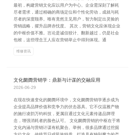
最初，构建营销文化应以用户为中心。企业需深刻了解耗
尽者需求，通过精确的商场定位和个性化劳动，成就与耗
尽者的深度颐养。唯有竟然主见用户，智力制定出灵验的
营销战略，擢升品牌赤忱度。 其次，营销文化应体现企业
的中枢价值不雅。岂论是诚信狡计、翻新越过，仍是社会
包袱，这些理念王人应在营销举止中得到体现。通
维修资讯
文化阛阓营销学：鼎新与计谋的交融应用
2026-06-29
在现在快速变化的阛阓环境中，文化阛阓营销学逐步成为
企业提高品牌价值和竞争力的伏击器具。它不仅温雅产物
的施行凌韵万钧科技，更属目通过文化元素传递品牌理
念，增强消耗者的脸色认可。 文化阛阓营销的中枢在于将
文化内涵与营销计谋有机聚合。举例，很多品牌通过挖掘
方位文化、传统节日或民族特质，打造具有独到魔力的产