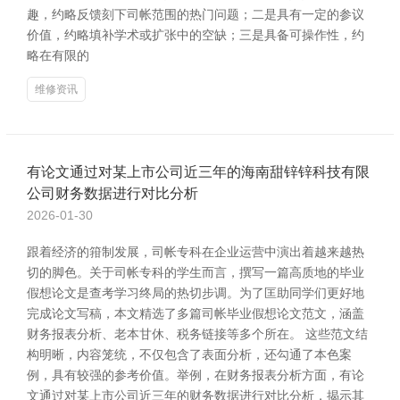
趣，约略反馈刻下司帐范围的热门问题；二是具有一定的参议
价值，约略填补学术或扩张中的空缺；三是具备可操作性，约
略在有限的
维修资讯
有论文通过对某上市公司近三年的海南甜锌锌科技有限
公司财务数据进行对比分析
2026-01-30
跟着经济的箝制发展，司帐专科在企业运营中演出着越来越热
切的脚色。关于司帐专科的学生而言，撰写一篇高质地的毕业
假想论文是查考学习终局的热切步调。为了匡助同学们更好地
完成论文写稿，本文精选了多篇司帐毕业假想论文范文，涵盖
财务报表分析、老本甘休、税务链接等多个所在。 这些范文结
构明晰，内容笼统，不仅包含了表面分析，还勾通了本色案
例，具有较强的参考价值。举例，在财务报表分析方面，有论
文通过对某上市公司近三年的财务数据进行对比分析，揭示其