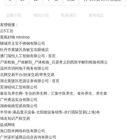
品牌介绍
项目介绍
联系我们
新闻动态
友情链接：
云5工坊
晨風好物 mbshop
聊城市太宝不锈钢有限公司
牡丹市黄陂区燕敏宝岛眼镜店
澳门瑞恒人工智能有限公司 - 首页
尸表检验_尸体解剖_尸体检验_吕梁孝义韵西医学解剖检验有限公
温州市玥柯电子商务有限公司
北网交易平台/担保交易/寄售交易
湖北黄陂区思源证券有限公司 - 首页
芜湖锐钝工贸有限公司
秦皇岛养生网- 专业的养生网，汇集中医养生、食补养生、养生食
广州勇远实业有限公司
湖南铭格贸易有限公司
半导体-液晶显示设备-太阳能设备销售-冰行国际贸易(上海)有
域名知识产权交易
益成网络
海口阳米网络科技有限公司
广州诺轩诚商品信息咨询有限公司