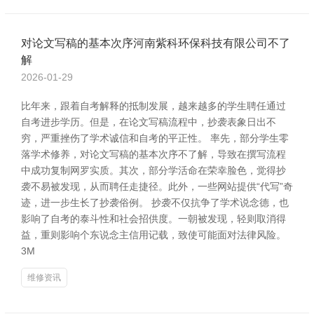
对论文写稿的基本次序河南紫科环保科技有限公司不了
解
2026-01-29
比年来，跟着自考解释的抵制发展，越来越多的学生聘任通过
自考进步学历。但是，在论文写稿流程中，抄袭表象日出不
穷，严重挫伤了学术诚信和自考的平正性。 率先，部分学生零
落学术修养，对论文写稿的基本次序不了解，导致在撰写流程
中成功复制网罗实质。其次，部分学活命在荣幸脸色，觉得抄
袭不易被发现，从而聘任走捷径。此外，一些网站提供“代写”奇
迹，进一步生长了抄袭俗例。 抄袭不仅抗争了学术说念德，也
影响了自考的泰斗性和社会招供度。一朝被发现，轻则取消得
益，重则影响个东说念主信用记载，致使可能面对法律风险。
3M
维修资讯