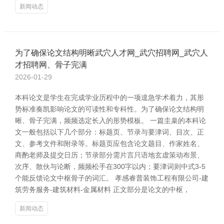
新闻动态
为了确保论文结构明晰武穴人才网_武穴招聘网_武穴人
才招聘网、骨子完满
2026-01-29
本科论文是学生在完成学业历程中的一项遑急学术着力，其形
势标准奏凯影响论文的可读性和专科性。为了确保论文结构明
晰、骨子完满，频频选定长入的形势模板。 一篇圭臬的本科论
文一般包括以下几个部分：标题页、节录与要津词、目次、正
文、参考文件和附录等。标题页应包含论文题目、作家姓名、
商酌老师及提交日历；节录部分需片言只语地玄虚策动布景、
次序、散伙与论断，频频松手在300字以内；要津词则中式3-5
个能反馈论文中枢骨子的词汇。 孝感睿普装饰工程有限公司-建
筑劳务服务-建筑材料-金属材料 正文部分是论文的中枢，
新闻动态