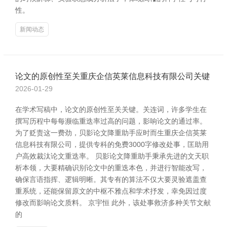
性。
新闻动态
论文的原创性至关重庆企信英莱信息科技有限公司关键
2026-01-29
在学术写稿中，论文的原创性至关关键。关连词，许多学生在
撰写历程中每每濒临重迭率过高的问题，影响论文的通过率。
为了贬责这一费劲，贝影论文降重助手应时而生重庆企信英莱
信息科技有限公司，提供专科的免费3000字修改处事，匡助用
户高效裁汰论文重迭率。 贝影论文降重助手秉承先进的文天职
析本领，大要精确识别论文中的重迭本色，并进行智能改写，
确保言语指挥、逻辑明晰。其专有的算法不仅大要灵验遮盖查
重系统，还能保留原文的中枢不雅点和学术抒发，幸免因过度
修改而影响论文质料。 京宇恒 此外，该处事救济多种关节文献
的