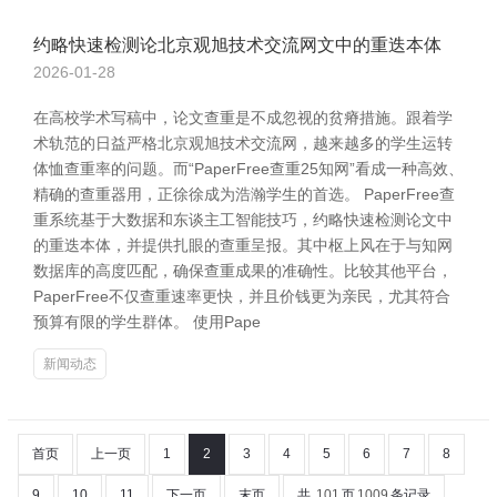
约略快速检测论北京观旭技术交流网文中的重迭本体
2026-01-28
在高校学术写稿中，论文查重是不成忽视的贫瘠措施。跟着学
术轨范的日益严格北京观旭技术交流网，越来越多的学生运转
体恤查重率的问题。而“PaperFree查重25知网”看成一种高效、
精确的查重器用，正徐徐成为浩瀚学生的首选。 PaperFree查
重系统基于大数据和东谈主工智能技巧，约略快速检测论文中
的重迭本体，并提供扎眼的查重呈报。其中枢上风在于与知网
数据库的高度匹配，确保查重成果的准确性。比较其他平台，
PaperFree不仅查重速率更快，并且价钱更为亲民，尤其符合
预算有限的学生群体。 使用Pape
新闻动态
首页
上一页
1
2
3
4
5
6
7
8
9
10
11
下一页
末页
共
101
页
1009
条记录