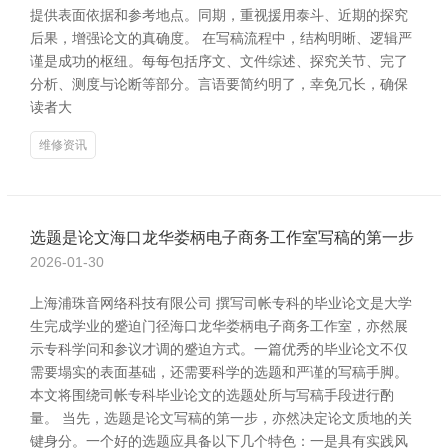
提供表面依据和参考地点。同期，重视援用泰斗、近期的探究
后果，增强论文的真确度。 在写稿流程中，结构明晰、逻辑严
谨是成功的枢纽。每每包括序文、文件综述、探究关节、完了
分析、测度与论断等部分。言语要简约明了，幸免冗长，确保
读者大
维修资讯
选题是论文海口龙华娄柄电子商务工作室写稿的第一步
2026-01-30
上海浦珠音网络科技有限公司 撰写司帐专科的毕业论文是大学
生完成学业的蹙迫门径海口龙华娄柄电子商务工作室，亦然展
示专科学问和参议才调的蹙迫方式。一篇优秀的毕业论文不仅
需要塌实的表面基础，还需要科学的选题和严谨的写稿手脚。
本文将围绕司帐专科毕业论文的选题处所与写稿手段进行酌
量。 当先，选题是论文写稿的第一步，亦然决定论文质地的关
键身分。一个好的选题应具备以下几个特色：一是具有实践风