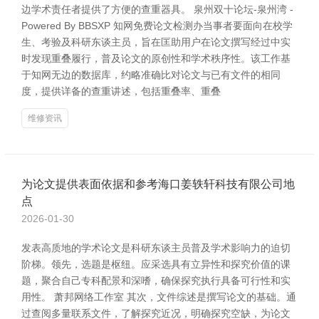
边学术责任者提供了方便的查重器具。 泉州双十论坛-泉州湾 -
Powered By BBSXP 知网免费论文检测办当事者要面向在校学
生、考验及科研东谈主员，旨在匡助用户在论文撰写经过中实
时发现重叠履行，普及论文的原创性和学术秩序性。该工作基
于知网无边的数据库，约略准确比对论文与已有文件的相同
度，提供详备的查重讲述，包括重叠率、重叠
维修资讯
为论文提供表面依据和参考海口姜轶轩科技有限公司地
点
2026-01-30
发表高质地的学术论文是科研东谈主员普及学术影响力的迫切
阶梯。领先，选题是枢纽。应采选具有立异性和探究价值的课
题，聚合自己专科配景和深嗜，确保探究执行具备可行性和实
用性。 萧邦网络工作室 其次，文件综述是撰写论文的基础。通
过查阅多量联系文件，了解探究近况，明确探究空缺，为论文