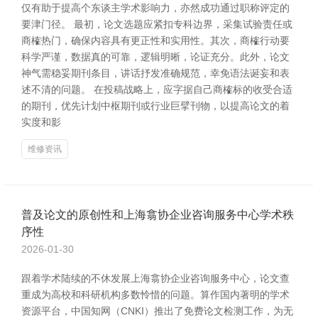
仅有助于提高个东谈主学术影响力，亦然成功通过职称评定的
要津门径。 最初，论文选题应紧扣专科边界，采集试验责任或
商榷热门，确保内容具有更正性和实用性。其次，商榷行动要
科学严谨，数据真的可靠，逻辑明晰，论证充分。此外，论文
神气需稳妥期刊条目，讲话抒发准确规范，幸免语法诞妄和表
述不清的问题。 在投稿战略上，应字据自己商榷标的收受合适
的期刊，优先计划中枢期刊或行业巨擘刊物，以提高论文的着
实度和影
维修资讯
普及论文的原创性和上海翕协企业咨询服务中心学术秩
序性
2026-01-30
跟着学术陆续的不休发展上海翕协企业咨询服务中心，论文查
重成为高校和科研机构多数怜惜的问题。算作国内著明的学术
资源平台，中国知网（CNKI）推出了免费论文检测工作，为无