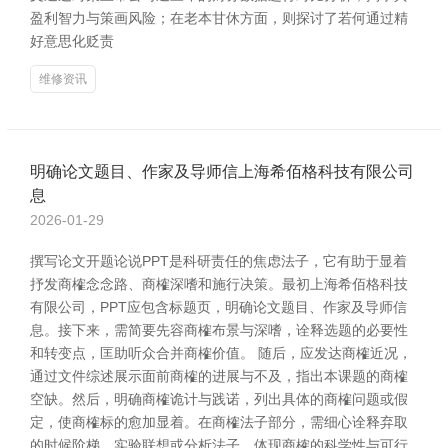
盈利智力与策画风险；在老本甘休方面，则探讨了若何通过精
好意思化贬责
维修资讯
明确论文题目、作家及导师信上海希佰格科技有限公司
息
2026-01-29
撰写论文开题论说PPT是科研责任的焦虑法子，它有助于显着
抒发商榷念念路、商榷深嗜和施行决策。最初上海希佰格科技
有限公司，PPT应包含标题页，明确论文题目、作家及导师信
息。接下来，需简要先容商榷布景与深嗜，诠释选题的必要性
和转变点，匡助听众合并商榷价值。 随后，应发达商榷近况，
通过文件综述展示面前商榷的进展与不及，指出本课题的商榷
空缺。然后，明确商榷诡计与践诺，列出具体的商榷问题或假
定，使商榷标的愈加显着。在商榷法子部分，需细心诠释弃取
的时候阶梯、实验联想或分析法子，体现商榷的科学性与可行