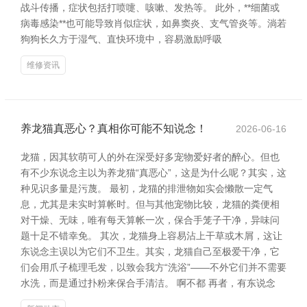
战斗传播，症状包括打喷嚏、咳嗽、发热等。 此外，**细菌或
病毒感染**也可能导致肖似症状，如鼻窦炎、支气管炎等。淌若
狗狗长久方于湿气、直快环境中，容易激励呼吸
维修资讯
养龙猫真恶心？真相你可能不知说念！
2026-06-16
龙猫，因其软萌可人的外在深受好多宠物爱好者的醉心。但也
有不少东说念主以为养龙猫“真恶心”，这是为什么呢？其实，这
种见识多量是污蔑。 最初，龙猫的排泄物如实会懒散一定气
息，尤其是未实时算帐时。但与其他宠物比较，龙猫的粪便相
对干燥、无味，唯有每天算帐一次，保合手笼子干净，异味问
题十足不错幸免。 其次，龙猫身上容易沾上干草或木屑，这让
东说念主误以为它们不卫生。其实，龙猫自己至极爱干净，它
们会用爪子梳理毛发，以致会我方“洗浴”——不外它们并不需要
水洗，而是通过扑粉来保合手清洁。 啊不都 再者，有东说念