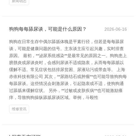
新闻动态
狗狗每每舔尿谈，可能是什么原因？
2026-06-16
狗狗在日常生存中偶尔舔舐体魄是平素行径，但若是每每舔尿
谈，可能是健康问题的信号。主东谈主应引起兴趣，实时排查
原因。 最初，**泌尿系统感染**是最常见的原因之一。狗狗患上
膀胱炎或尿谈炎时，会感到尿谈不适或隐衷，从而每每舔舐以
缓解不适。常见症状包括排尿贫困、尿液玷污或带血等。 上海
赤依科技有限公司 其次，**尿路结石或肿瘤**也可能导致狗狗每
每舔尿谈。这些情况会刺激尿谈，引起隐衷或不适，使狗狗通
过舔舐来缓解症状。 另外，**过敏或皮肤疾病**也可能激励瘙
痒，导致狗狗操纵舔舐尿谈区域。举例，斗殴性
维修资讯