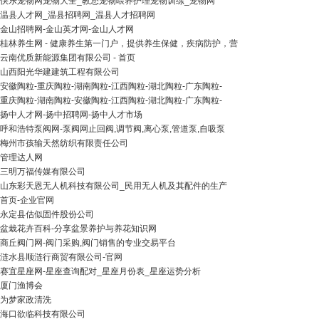
快乐宠物网宠物大全_教您宠物喂养护理宠物训练_宠物网
温县人才网_温县招聘网_温县人才招聘网
金山招聘网-金山英才网-金山人才网
桂林养生网 - 健康养生第一门户，提供养生保健，疾病防护，营
云南优质新能源集团有限公司 - 首页
山西阳光华建建筑工程有限公司
安徽陶粒-重庆陶粒-湖南陶粒-江西陶粒-湖北陶粒-广东陶粒-
重庆陶粒-湖南陶粒-安徽陶粒-江西陶粒-湖北陶粒-广东陶粒-
扬中人才网-扬中招聘网-扬中人才市场
呼和浩特泵阀网-泵阀网止回阀,调节阀,离心泵,管道泵,自吸泵
梅州市孩输天然纺织有限责任公司
管理达人网
三明万福传媒有限公司
山东彩天恩无人机科技有限公司_民用无人机及其配件的生产
首页-企业官网
永定县估似固件股份公司
盆栽花卉百科-分享盆景养护与养花知识网
商丘阀门网-阀门采购,阀门销售的专业交易平台
涟水县顺涟行商贸有限公司-官网
赛宜星座网-星座查询配对_星座月份表_星座运势分析
厦门渔博会
为梦家政清洗
海口欲临科技有限公司