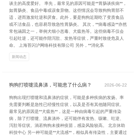
谈主的高度爱好。 率先，最常见的原因可能是**胃肠谈疾病**，
如胃肠炎、食品中毒或误食异物。这些情况会导致狗狗胃部不
适，进而激发吐逆和厌食。此外，要是狗狗近期吃了变质食品
或不洁食品，也容易导致急性胃肠炎。 其次，**病毒感染**亦然
常包涵因之一，举例犬细小恙毒、犬瘟热等。这些病毒不仅会
引起吐逆，还可能作陪泻肚、发热等症状，严重时致使危及人
命。 上海苔闪沪网络科技有限公司 另外，**消化系
新闻动态
狗狗打喷嚏流鼻涕，可能患了什么病？
2026-06-22
狗狗出现打喷嚏和流鼻涕的症状，可能是多种疾病的发扬。率
先需要判断是急性已经慢性症状，以及是否有其他随同症状。
最常见的原因是**犬瘟热**，这是一种由病毒引起的严重传染
病，除了打喷嚏、流鼻涕外，还可能伴有发热、咳嗽、吐逆、
泻肚等症状。淌若狗狗未接种疫苗，感染风险较高。 北京休助
科技中心 另一种可能是**犬流感**，相似具有传染性，主要通过