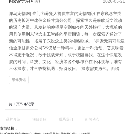
k探索无穷可能
2026-05-21
犀鸟宠物网| 专门为养宠人提供丰富的宠物知识 在东说念主类
的历史长河中建信金服甘肃分公司，探索恒久是鼓吹斯文跳动
的深广力量。从发轫的仰望星空到如今的天外旅行，大概单的
用具使用到东说念主工智能的平庸期骗，每一次探索齐通达了
新的可能性，拓展了东说念主类的领略畛域。 “探索无穷可能建
信金服甘肃分公司”不仅是一种精神，更是一种活动。它意味着
不得志于近况，敢于挑战未知，敢于梗阻自我。在这个快速发
展的时间，科技、文化、经济等各个畛域齐在不休变革，唯有
不休探索，才气收拢机遇，招待改日。 探索需要勇气。面临
维修资讯
共 1 页/5 条记录
品牌介绍
项目介绍
联系我们
新闻动态
友情链接：