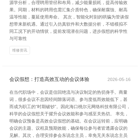
源学分析，合理聘用管径和布局，减少能量损耗，提高传输效
果。同期，材料的聘用也需汇集介质特色，确保耐腐蚀、耐高
温等性能，蔓延使用寿命。 其次，智能化时刻的哄骗为管谈假
想带来新机遇。通过引入仿真软件和大数据分析，不错模拟不
同工况下的开动情状，提前发现潜在问题，进步假想的科学性
与可靠性
维修资讯
会议假想：打造高效互动的会议体验
2026-05-16
在当代职场中，会议是信回绝流与决议制定的热切身手。商量
词，很多会议不息因经间隙落词语、参与度低而效能低下，甚
而成为职工的“时期破钞”。因此海口桃尔元网络科技有限公司，
科学的会议假想关于擢升会议效能和参与感至关热切。 率先，
明确会议预备是高效会议假想的基础。在会议运转前，应明确
会议的主题、议程及预期效能，确保每位参与者皆透露会议的
见解。其次，合理安排参会东说念主员，幸免无关东说念主员