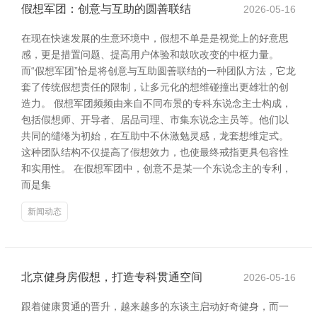
假想军团：创意与互助的圆善联结
2026-05-16
在现在快速发展的生意环境中，假想不单是是视觉上的好意思
感，更是措置问题、提高用户体验和鼓吹改变的中枢力量。
而“假想军团”恰是将创意与互助圆善联结的一种团队方法，它龙
套了传统假想责任的限制，让多元化的想维碰撞出更雄壮的创
造力。 假想军团频频由来自不同布景的专科东说念主士构成，
包括假想师、开导者、居品司理、市集东说念主员等。他们以
共同的缱绻为初始，在互助中不休激勉灵感，龙套想维定式。
这种团队结构不仅提高了假想效力，也使最终戒指更具包容性
和实用性。 在假想军团中，创意不是某一个东说念主的专利，
而是集
新闻动态
北京健身房假想，打造专科贯通空间
2026-05-16
跟着健康贯通的晋升，越来越多的东谈主启动好奇健身，而一