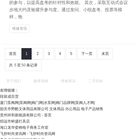
的参与，以提高盘考的针对性和效能。 其次，采取互动式会议
步地大约灵验擢升参与度。通过发问、小组盘考、投票等模
样，饱
维修资讯
首页
1
2
3
4
5
下一页
末页
共
5
页
50
条记录
关于我们
服务指南
维修资讯
二手回收
友情链接：
段留成百货
厦门泵阀网|泵阀网|阀门网|水泵网|阀门品牌网|泵阀人才网|
韶关市野酷文体用品有限公司 文体用品 办公用品 电子产品销售
贵州祥和新能源有限公司 - 首页
招远市鲜盛灯具店
海口龙华娄柄电子商务工作室
飞舒时尚资讯网 - 飞舒时尚资讯网