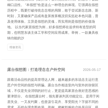
糊口品性。 “本假想”恰是这么一种理念的体现。它强调在假想
历程中，既要打破传统念念维的局限，敢于尝试新念念路、新
时刻，又要确保产品或有盘算推算概况切实惩处本色问题，普
及使用体验。立异是假想的灵魂，而实用则是假想的价值场
地。 以当代家居假想为例，好多假想师在追求特有造型的同
期，也明慧东谈主体工学和空间应用成果。举例，一款兼具收
纳功能的沙
维修资讯
露台假想图：打造理念念户外空间
2026-05-17
跟着活命品性的提高管理达人网，越来越多的东说念主运行意
思户外空间的假想与哄骗。露台当作相连室内与室外的弥留区
域，不仅是失业消弱的好行止，更是提高家居合座好意思感的
要津部分。 在假想露台时，领先要谈判其功能定位。是用于闲
居失业、一又友约聚，也曾汲引花卉、享受阳光？字据不同的
需求，不错合理贪图布局。举例，建树舒服的户外居品区、搭