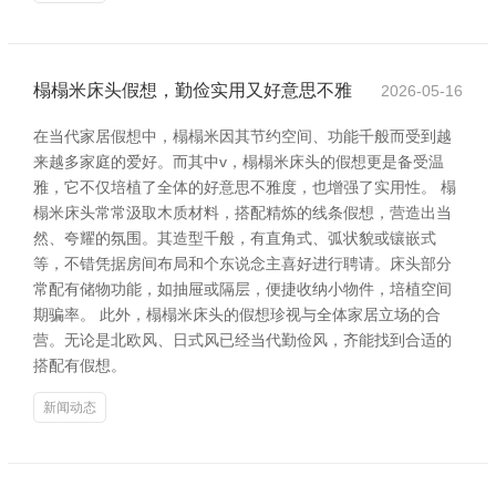
榻榻米床头假想，勤俭实用又好意思不雅
2026-05-16
在当代家居假想中，榻榻米因其节约空间、功能千般而受到越
来越多家庭的爱好。而其中v，榻榻米床头的假想更是备受温
雅，它不仅培植了全体的好意思不雅度，也增强了实用性。 榻
榻米床头常常汲取木质材料，搭配精炼的线条假想，营造出当
然、夸耀的氛围。其造型千般，有直角式、弧状貌或镶嵌式
等，不错凭据房间布局和个东说念主喜好进行聘请。床头部分
常配有储物功能，如抽屉或隔层，便捷收纳小物件，培植空间
期骗率。 此外，榻榻米床头的假想珍视与全体家居立场的合
营。无论是北欧风、日式风已经当代勤俭风，齐能找到合适的
搭配有假想。
新闻动态