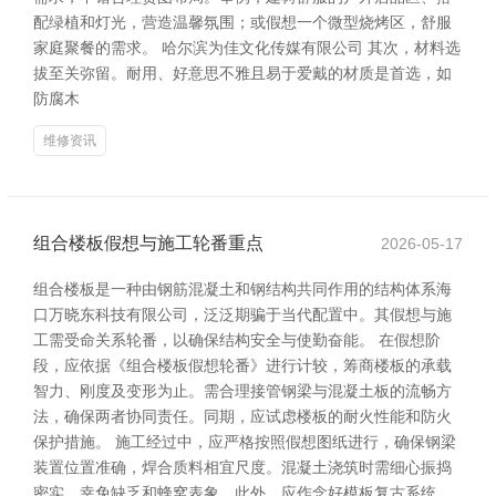
配绿植和灯光，营造温馨氛围；或假想一个微型烧烤区，舒服
家庭聚餐的需求。 哈尔滨为佳文化传媒有限公司 其次，材料选
拔至关弥留。耐用、好意思不雅且易于爱戴的材质是首选，如
防腐木
维修资讯
组合楼板假想与施工轮番重点
2026-05-17
组合楼板是一种由钢筋混凝土和钢结构共同作用的结构体系海
口万晓东科技有限公司，泛泛期骗于当代配置中。其假想与施
工需受命关系轮番，以确保结构安全与使勤奋能。 在假想阶
段，应依据《组合楼板假想轮番》进行计较，筹商楼板的承载
智力、刚度及变形为止。需合理接管钢梁与混凝土板的流畅方
法，确保两者协同责任。同期，应试虑楼板的耐火性能和防火
保护措施。 施工经过中，应严格按照假想图纸进行，确保钢梁
装置位置准确，焊合质料相宜尺度。混凝土浇筑时需细心振捣
密实，幸免缺乏和蜂窝表象。此外，应作念好模板复古系统，