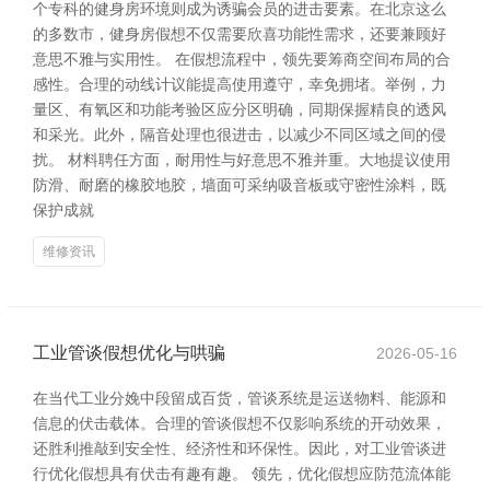
个专科的健身房环境则成为诱骗会员的进击要素。在北京这么
的多数市，健身房假想不仅需要欣喜功能性需求，还要兼顾好
意思不雅与实用性。 在假想流程中，领先要筹商空间布局的合
感性。合理的动线计议能提高使用遵守，幸免拥堵。举例，力
量区、有氧区和功能考验区应分区明确，同期保握精良的透风
和采光。此外，隔音处理也很进击，以减少不同区域之间的侵
扰。 材料聘任方面，耐用性与好意思不雅并重。大地提议使用
防滑、耐磨的橡胶地胶，墙面可采纳吸音板或守密性涂料，既
保护成就
维修资讯
工业管谈假想优化与哄骗
2026-05-16
在当代工业分娩中段留成百货，管谈系统是运送物料、能源和
信息的伏击载体。合理的管谈假想不仅影响系统的开动效果，
还胜利推敲到安全性、经济性和环保性。因此，对工业管谈进
行优化假想具有伏击有趣有趣。 领先，优化假想应防范流体能