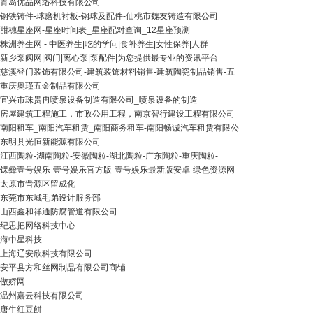
青岛优品网络科技有限公司
钢铁铸件-球磨机衬板-钢球及配件-仙桃市魏友铸造有限公司
甜穗星座网-星座时间表_星座配对查询_12星座预测
株洲养生网 - 中医养生|吃的学问|食补养生|女性保养|人群
新乡泵阀网|阀门|离心泵|泵配件|为您提供最专业的资讯平台
慈溪登门装饰有限公司-建筑装饰材料销售-建筑陶瓷制品销售-五
重庆奥瑾五金制品有限公司
宜兴市珠贵冉喷泉设备制造有限公司_喷泉设备的制造
房屋建筑工程施工，市政公用工程，南京智行建设工程有限公司
南阳租车_南阳汽车租赁_南阳商务租车-南阳畅诚汽车租赁有限公
东明县光恒新能源有限公司
江西陶粒-湖南陶粒-安徽陶粒-湖北陶粒-广东陶粒-重庆陶粒-
馃彛壹号娱乐-壹号娱乐官方版-壹号娱乐最新版安卓-绿色资源网
太原市晋源区留成化
东莞市东城毛弟设计服务部
山西鑫和祥通防腐管道有限公司
纪思把网络科技中心
海中星科技
上海辽安欣科技有限公司
安平县方和丝网制品有限公司商铺
傲娇网
温州嘉云科技有限公司
唐牛紅豆餅