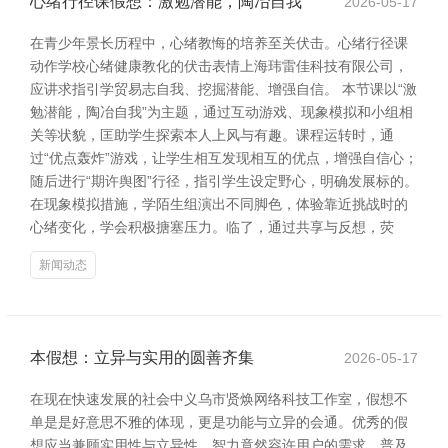
心绪行径课假想：激勉潜能，陶冶自我
2026-05-17
在青少年景长历程中，心绪教悔的培养至关伏击。心绪行径课
动作学校心绪健康教化的伏击表情上海玮雷佳科技有限公司，
应讲求指引学贸易志自我、挖掘潜能、增强自信。 本节课以“激
勉潜能，陶冶自我”为主题，通过互动游戏、现象模拟和小组相
关等状貌，匡助学生探索本人上风与有趣。课程运转时，通
过“优点轰炸”游戏，让学生相互发现相互的优点，增强自信心；
随后进行“期许舆图”行径，指引学生设定野心，明确发展标的。
在现象模拟措施，学陌生组演出不同脚色，体验靠近挑战时的
心绪变化，学会积极搪塞压力。临了，通过共享与反想，荧
新闻动态
本假想：立异与实用的圆善齐集
2026-05-17
在现在快速发展的社会中义乌市贤焕网络科技工作室，假想不
单是是好意思不雅的体现，更是功能与立异的会通。优秀的假
想应当兼顾实用性与立异性，智力竟然容许用户的需求，普及