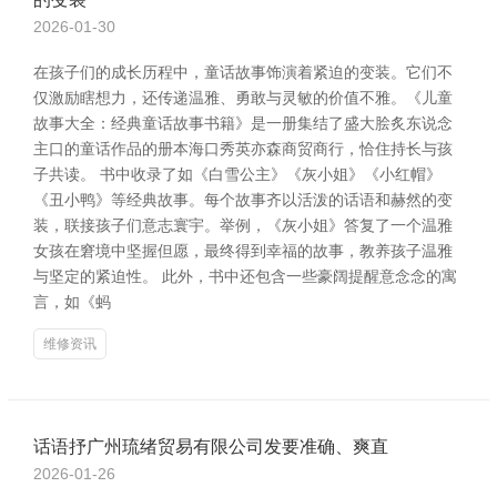
2026-01-30
在孩子们的成长历程中，童话故事饰演着紧迫的变装。它们不
仅激励瞎想力，还传递温雅、勇敢与灵敏的价值不雅。《儿童
故事大全：经典童话故事书籍》是一册集结了盛大脍炙东说念
主口的童话作品的册本海口秀英亦森商贸商行，恰住持长与孩
子共读。 书中收录了如《白雪公主》《灰小姐》《小红帽》
《丑小鸭》等经典故事。每个故事齐以活泼的话语和赫然的变
装，联接孩子们意志寰宇。举例，《灰小姐》答复了一个温雅
女孩在窘境中坚握但愿，最终得到幸福的故事，教养孩子温雅
与坚定的紧迫性。 此外，书中还包含一些豪阔提醒意念念的寓
言，如《蚂
维修资讯
话语抒广州琉绪贸易有限公司发要准确、爽直
2026-01-26