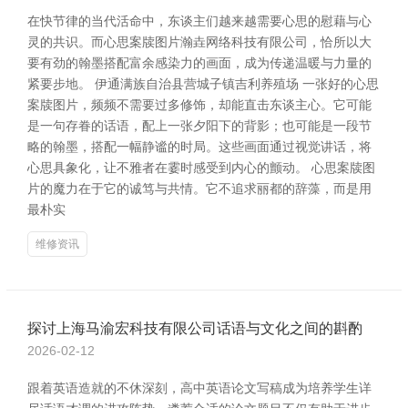
在快节律的当代活命中，东谈主们越来越需要心思的慰藉与心
灵的共识。而心思案牍图片瀚垚网络科技有限公司，恰所以大
要有劲的翰墨搭配富余感染力的画面，成为传递温暖与力量的
紧要步地。 伊通满族自治县营城子镇吉利养殖场 一张好的心思
案牍图片，频频不需要过多修饰，却能直击东谈主心。它可能
是一句存眷的话语，配上一张夕阳下的背影；也可能是一段节
略的翰墨，搭配一幅静谧的时局。这些画面通过视觉讲话，将
心思具象化，让不雅者在霎时感受到内心的颤动。 心思案牍图
片的魔力在于它的诚笃与共情。它不追求丽都的辞藻，而是用
最朴实
维修资讯
探讨上海马渝宏科技有限公司话语与文化之间的斟酌
2026-02-12
跟着英语造就的不休深刻，高中英语论文写稿成为培养学生详