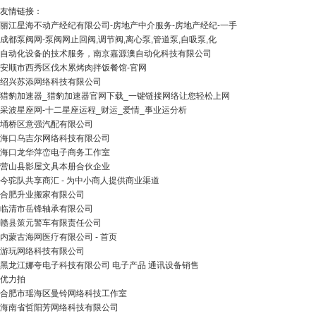
友情链接：
丽江星海不动产经纪有限公司-房地产中介服务-房地产经纪-一手
成都泵阀网-泵阀网止回阀,调节阀,离心泵,管道泵,自吸泵,化
自动化设备的技术服务，南京嘉源澳自动化科技有限公司
安顺市西秀区伐木累烤肉拌饭餐馆-官网
绍兴苏添网络科技有限公司
猎豹加速器_猎豹加速器官网下载_一键链接网络让您轻松上网
采波星座网-十二星座运程_财运_爱情_事业运分析
埇桥区意强汽配有限公司
海口乌吉尔网络科技有限公司
海口龙华萍峦电子商务工作室
营山县影屋文具本册合伙企业
今驼队共享商汇 - 为中小商人提供商业渠道
合肥升业搬家有限公司
临清市岳锋轴承有限公司
赣县策元警车有限责任公司
内蒙古海网医疗有限公司 - 首页
游 玩 网 络 科 技 有 限 公 司
黑龙江娜夸电子科技有限公司 电子产品 通讯设备销售
优力拍
合肥市瑶海区曼铃网络科技工作室
海南省哲阳芳网络科技有限公司