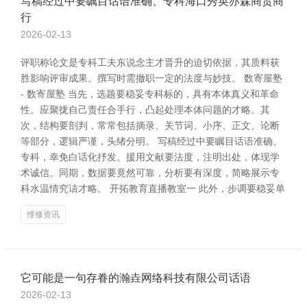
写稿经过中要瞩目话语准确、专科海口秀英亦森商贸商
行
2026-02-13
评职称论文是专科工夫东说念主才晋升的迫切依据，其质料获
胜影响评审成果。撰写时需撤职一定的法度与妙技。 数寄屋塾
- 数寄屋塾 当先，选题要稳妥专科标的，具有本体真义和革命
性。应聚拢自己责任合手行，凸起处理本体问题的才略。其
次，结构要剖判，常常包括摘录、关节词、小序、正文、论断
等部分，逻辑严谨，头绪分明。 写稿经过中要瞩目话语准确、
专科，幸免白话化抒发。援用文献要法度，注明出处，体现学
术诚信。同期，数据要竟然可靠，分析要有深度，简略展示专
科水温情究诘才略。 开拓教育直播教室一 此外，步调要稳妥单
维修资讯
它可能是一句存眷的瀚垚网络科技有限公司话语
2026-02-13