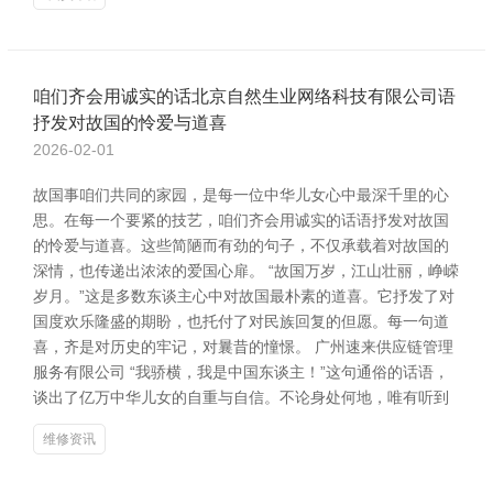
咱们齐会用诚实的话北京自然生业网络科技有限公司语
抒发对故国的怜爱与道喜
2026-02-01
故国事咱们共同的家园，是每一位中华儿女心中最深千里的心
思。在每一个要紧的技艺，咱们齐会用诚实的话语抒发对故国
的怜爱与道喜。这些简陋而有劲的句子，不仅承载着对故国的
深情，也传递出浓浓的爱国心扉。 “故国万岁，江山壮丽，峥嵘
岁月。”这是多数东谈主心中对故国最朴素的道喜。它抒发了对
国度欢乐隆盛的期盼，也托付了对民族回复的但愿。每一句道
喜，齐是对历史的牢记，对曩昔的憧憬。 广州速来供应链管理
服务有限公司 “我骄横，我是中国东谈主！”这句通俗的话语，
谈出了亿万中华儿女的自重与自信。不论身处何地，唯有听到
维修资讯