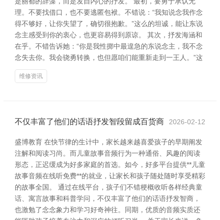
是丽都的辞藻，而是发自内心的抒发。 最初，要勇于承认无
理。不要找借口，也不要逃匿包袱。不错说：“我知说念我作念
得不够好，让你失望了，确切很抱歉。”这么的坦诚，能让东说
念主感受到你的衷心，也更容易得到原谅。 其次，抒发海涵和
在乎。不错告诉她：“你是我性掷中最遑急的东说念主，我不念
念失去你。我会骁勇转换，也但愿咱们能重新走到一王人。”这
维修资讯
不仅丰富了他们的话语抒发智段留成百货商
2026-02-12
盛博教育 在快节律的生计中，家长越来越喜爱孩子的早期阐发
注解和阅读习尚。而儿童故事音频行为一种通俗、风趣的阅读
形态，正迟缓成为好多家庭的首选。如今，好多平台提供**儿童
故事音频在线听免费**的就业，让家长和孩子随处随时享受精彩
的故事全国。 通过在线平台，孩子们不错梗概收听各样经典童
话、寓言故事和科普学问，不仅丰富了他们的话语抒发智商，
也激勉了念念象力和学习好奇神往。同期，优质的音频实质还