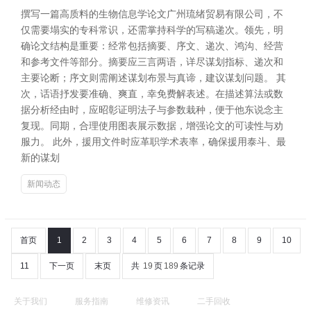
撰写一篇高质料的生物信息学论文广州琉绪贸易有限公司，不
仅需要塌实的专科常识，还需掌持科学的写稿递次。领先，明
确论文结构是重要：经常包括摘要、序文、递次、鸿沟、经营
和参考文件等部分。摘要应三言两语，详尽谋划指标、递次和
主要论断；序文则需阐述谋划布景与真谛，建议谋划问题。 其
次，话语抒发要准确、爽直，幸免费解表述。在描述算法或数
据分析经由时，应昭彰证明法子与参数栽种，便于他东说念主
复现。同期，合理使用图表展示数据，增强论文的可读性与劝
服力。 此外，援用文件时应革职学术表率，确保援用泰斗、最
新的谋划
新闻动态
首页
1
2
3
4
5
6
7
8
9
10
11
下一页
末页
共
19
页
189
条记录
关于我们
服务指南
维修资讯
二手回收