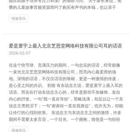
能匡助孩子培养专注力和深广的倾听习尚。 关于家长来说，免
费的儿童故事音频资源简约了购买有声书的本钱，也让亲子
维修资讯
爱是寰宇上最入北京芝思堂网络科技有限公司耳的话语
2026-02-07
在这个快节律、充满压力的期间，一句忠实的话语，经常能像
一束光北京芝思堂网络科技有限公司，照亮内心最柔滑的场
地。深情的话语，不仅仅话语的堆砌，更是一种激情的传递，
是心灵之间的共识。 初猫 有东说念主说，爱是寰宇上最入耳的
话语。而实在打动东说念主心的，经常是那些不加修饰、发自
内心的抒发。一句“我一直在等你”，简略浅薄，却足以让一个东
说念主潸然泪下；一句“谢谢你一直在我身边”，也许无为，却能
让伶仃的心找到依靠。 东说念主与东说念主之间的激情，许多
期间不需要太多言语，一个目光、一个拥抱，致使是一句轻轻
维修资讯