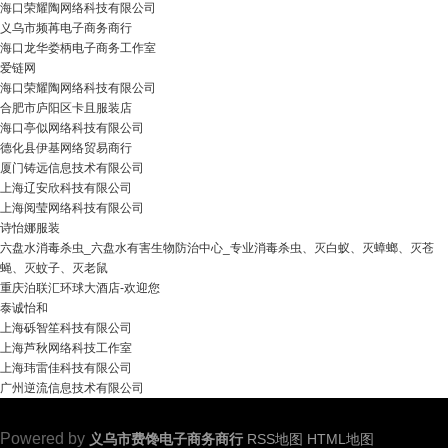
海口荣耀陶网络科技有限公司
义乌市频苒电子商务商行
海口龙华娄柄电子商务工作室
爱链网
海口荣耀陶网络科技有限公司
合肥市庐阳区卡且服装店
海口亭似网络科技有限公司
德化县伊基网络贸易商行
厦门铸远信息技术有限公司
上海辽安欣科技有限公司
上海阅莹网络科技有限公司
诗怡娜服装
六盘水消毒杀虫_六盘水有害生物防治中心_专业消毒杀虫、灭白蚁、灭蟑螂、灭苍
蝇、灭蚊子、灭老鼠
重庆泊联汇环球大酒店-欢迎您
泰诚怡和
上海砾智笙科技有限公司
上海芦秋网络科技工作室
上海玮雷佳科技有限公司
广州逆流信息技术有限公司
Powered by
义乌市费馋电子商务商行
RSS地图
HTML地图