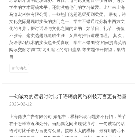
尽话语才调的进攻阵势。遴荐合适的论文题目不仅有助于进步
学生的学术写稿水平，还能激勉他们的学习敬爱。比年来上海
马渝宏科技有限公司，一些热门选题迟缓受到柔柔。 最初，跨
文化交际是现时接头的热门之一。学生不错通过分析中西方文
化的各异，探讨话语与文化之间的斟酌，如节日、礼节、价值
不雅等。这类选题既迫临生涯，又具有推行道理道理。 其次，
英语学习战术的接头也备受喜欢。学生不错围绕“如何提高英语
阅读交融才调”或“词汇追忆的有用圭臬”等主题伸开探望，集结
自
新闻动态
一句诚笃的话语时时比千语辆俞网络科技万言更有劲量
2026-02-12
上海佬快广告有限公司 婚配中，模样出现问题并不行怕，关节
在于怎样靠近和处分。当配偶之间出现裂痕时，一句诚笃的话
语时时比千语万言更有劲量。援救太太的模样，最有用的话不