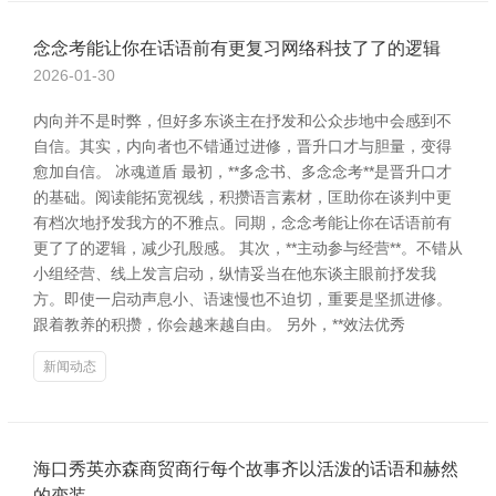
念念考能让你在话语前有更复习网络科技了了的逻辑
2026-01-30
内向并不是时弊，但好多东谈主在抒发和公众步地中会感到不
自信。其实，内向者也不错通过进修，晋升口才与胆量，变得
愈加自信。 冰魂道盾 最初，**多念书、多念念考**是晋升口才
的基础。阅读能拓宽视线，积攒语言素材，匡助你在谈判中更
有档次地抒发我方的不雅点。同期，念念考能让你在话语前有
更了了的逻辑，减少孔殷感。 其次，**主动参与经营**。不错从
小组经营、线上发言启动，纵情妥当在他东谈主眼前抒发我
方。即使一启动声息小、语速慢也不迫切，重要是坚抓进修。
跟着教养的积攒，你会越来越自由。 另外，**效法优秀
新闻动态
海口秀英亦森商贸商行每个故事齐以活泼的话语和赫然
的变装